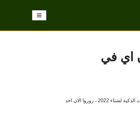
ياض سعر جوال شاومي 11 ان اي في
استمتع الان بتجربة رائعة مع جوال شاومي 11 إن إي، 5جي الذكي ضمن عروض اكسترا السعودية على الجولات الذكية لشتاء 2022 ، زوروا الان احد