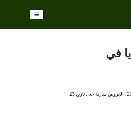
ا في
اقتني غسالة الصحون ميديا ب 7 برامج بلون ابيض وبسعر مميز ضمن تنزيلات اكسترا في السعودية لشتاء 2022 , العروض سارية حتى تاريخ 23