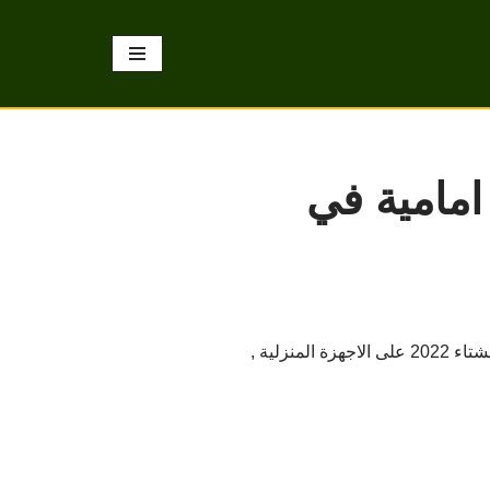
امامية في
اشتر غسالة ال جي تعبئة امامية سعة 8 كيلو بلون الابيض وبسعر مميز ضمن تخفيضات اكسترا في السعودية لشتاء 2022 على الاجهزة المنزلية ,