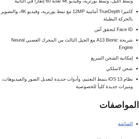
ونمط الليل، ونمط بورتريه، وفيديو 4K لغاية 60 إطاراً في الثانية
كاميرا TrueDepth أمامية 12MP مع نمط بورتريه، وفيديو 4K، والتصوير
بالحركة البطيئة
Face ID لتحقق آمن
شريحة A13 Bionic مع الجيل الثالث من المحرك العصبي Neural
Engine
إمكانية الشحن السريع
شحن لاسلكي
نظام iOS 13 بنمط التعتيم، وأدوات جديدة لتعديل الصور والفيديوهات،
وميزات جديدة كلياً للخصوصية
المواصفات
الشاشة