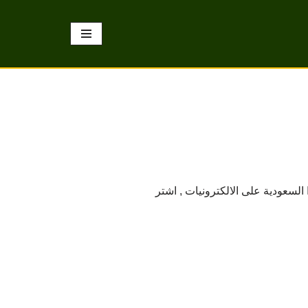
202 وبسعر مميز ضمن عروض اكسترا السعودية على الالكترونيات , اشتر