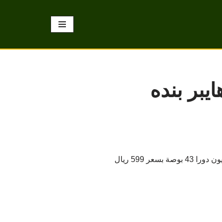
 بوصة في هايبر بنده
احصل الآن على عرض رائع على شاشات التلفزيون في هايبر بنده السعودية ، عرض اليوم هو على شاشة تلفزيون دورا 43 بوصة بسعر 599 ريال