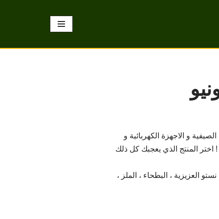
و الملابس الصيفية و الاجهزة الكهربائية و
! اختر المنتج الذي يعجبك كل ذلك
 التي تسري حتى تاريخ 4 يونيو , العرض متاح في نستو العزيزية ، البطحاء ، الملز ،