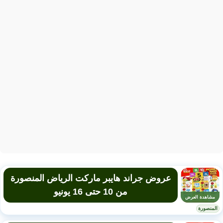
عروض جراند هايبر ماركت الرياض المنصورة
من 10 حتى 16 يونيو
مشاهدة العرض
المنصورة