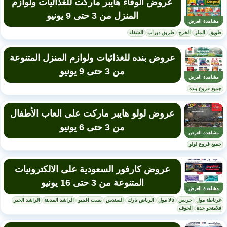
عروض الوفاء هايبر ماركت للغذائيات ولوازم
المنزل من 3 حتى 9 يونيو
مشاهدة العرض
طويق
الملز
الخرج
طريق ديراب
الشفاء
عروض بنده للغذائيات ولوازم المنزل المتنوعة
من 3 حتى 9 يونيو
مشاهدة العرض
جميع فروع بنده
عروض لولو هايبر ماركت على العاب الأطفال
من 3 حتى 6 يونيو
مشاهدة العرض
جميع فروع لولو
عروض كارفور السعودية على الالكترونيات
المتنوعة من 3 حتى 16 يونيو
مشاهدة العرض
غرناطة مول
خريص
تالا مول
الرياض بارك
السندس
بست افينيو
الراشد المدينة
الراشد الخبر
فلامنجو جدة
الجوف