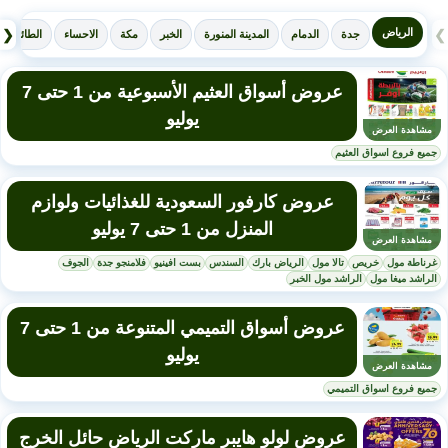
الرياض
❮
❯
جدة
الدمام
المدينة المنورة
الخبر
مكة
الاحساء
الطائف
عروض أسواق العثيم الأسبوعية من 1 حتى 7
يوليو
مشاهدة العرض
جميع فروع اسواق العثيم
عروض كارفور السعودية للغذائيات ولوازم
المنزل من 1 حتى 7 يوليو
مشاهدة العرض
غرناطة مول
خريص
تالا مول
الرياض بارك
السندس
بست افينيو
فلامنجو جدة
الجوف
الراشد ميغا مول
الراشد مول الخبر
عروض أسواق التميمي المتنوعة من 1 حتى 7
يوليو
مشاهدة العرض
جميع فروع اسواق التميمي
عروض لولو هايبر ماركت الرياض حائل الخرج