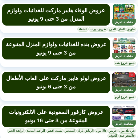
عروض الوفاء هايبر ماركت للغذائيات ولوازم
المنزل من 3 حتى 9 يونيو
مشاهدة العرض
طويق
الملز
الخرج
طريق ديراب
الشفاء
عروض بنده للغذائيات ولوازم المنزل المتنوعة
من 3 حتى 9 يونيو
مشاهدة العرض
جميع فروع بنده
عروض لولو هايبر ماركت على العاب الأطفال
من 3 حتى 6 يونيو
مشاهدة العرض
جميع فروع لولو
عروض كارفور السعودية على الالكترونيات
المتنوعة من 3 حتى 16 يونيو
مشاهدة العرض
غرناطة مول
خريص
تالا مول
الرياض بارك
السندس
بست افينيو
الراشد المدينة
الراشد الخبر
فلامنجو جدة
الجوف