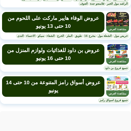
الراشد مول الخبر
فلامنجو جدة
الجوف
عروض الوفاء هايبر ماركت على اللحوم من
10 حتى 13 يونيو
مشاهدة العرض
خريص مول
الشعلة مول
مخرج 16
طويق
الملز
الخرج
الشفاء
سيكو
الاحساء
الندى
عروض بن داود للغذائيات ولوازم المنزل من
10 حتى 16 يونيو
مشاهدة العرض
جميع فروع بن داود
عروض أسواق رامز المتنوعة من 10 حتى 14
يونيو
مشاهدة العرض
جميع فروع اسواق رامز