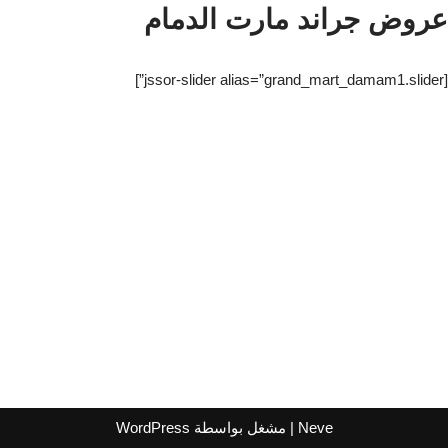
عروض جراند مارت الدمام
[jssor-slider alias=”grand_mart_damam1.slider”]
Neve
| مشغل بواسطة
WordPress
اشترك لتصلك عروض مراكز التسوق
واتساب