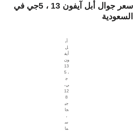
سعر جوال أبل آيفون 13 ، 5جي في
السعودية
أب
ل
أيف
ون
13
، 5
ج
ي،
12
8
جي
جا
،
س
ما