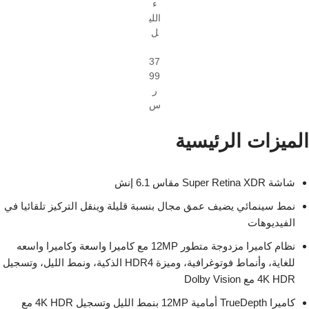
ء
اللي
ل
37
99
ر
س
الميزات الرئيسية
شاشة Super Retina XDR مقاس 6.1 إنش
نمط سينمائي يضيف عمق مجال بنسبة قليلة وينقل التركيز تلقائيا في
الفيديوهات
نظام كاميرا مزدوجة متطور 12MP مع كاميرا واسعة وكاميرا واسعه
للغاية، وأنماط فوتوغرافية، وميزة HDR4 الذكية، ونمط الليل، وتسجيل
4K HDR مع Dolby Vision
كاميرا TrueDepth أمامية 12MP بنمط الليل وتسجيل 4K HDR مع