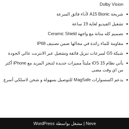
Dolby Vision
شريحة A15 Bionic لأداء فائق السرعة
تشغيل الفيديو لغاية 19 ساعة
تصميم كله متانة مع واجهة Ceramic Shield
مقاومة للماء رائدة في مجالها ضمن تصنيف IP68
شبكة G5 لسرعات تنزيل فائقة وتشغيل عبر الانترنت عالي الجودة
يأتي نظام iOS 15 مليئاً مميزات جديدة لتنجز المزيد مع iPhone أكثر
من اي وقت مضى
يدعم اكسسوارات MagSafe للتوصيل بسهولة و شحن لاسلكي أسرع
Neve
| مشغل بواسطة
WordPress
اشترك لتصلك عروض مراكز التسوق
واتساب