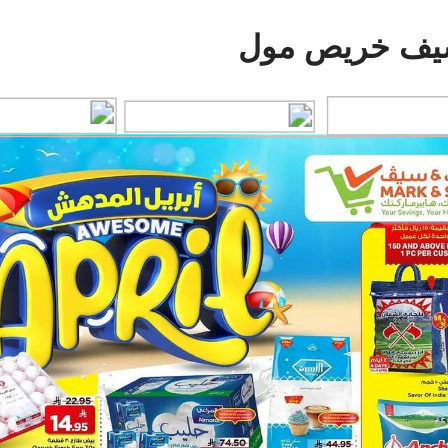
سيف خريص مول