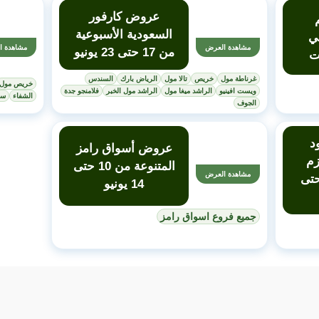
عروض كارفور
السعودية الأسبوعية
ي
مشاهدة العرض
مشاهدة ا
من 17 حتى 23 يونيو
ت
غرناطة مول
خريص
تالا مول
الرياض بارك
السندس
خريص مول
ويست افينيو
الراشد ميغا مول
الراشد مول الخبر
فلامنجو جدة
الشفاء
سي
الجوف
د
عروض أسواق رامز
زم
المتنوعة من 10 حتى
مشاهدة العرض
ل من 10 حتى
14 يونيو
جميع فروع اسواق رامز