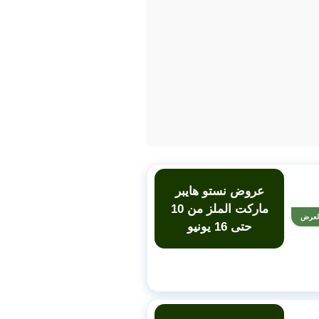
عروض نستو هايبر
ماركت الملز من 10
لعرض
حتى 16 يونيو