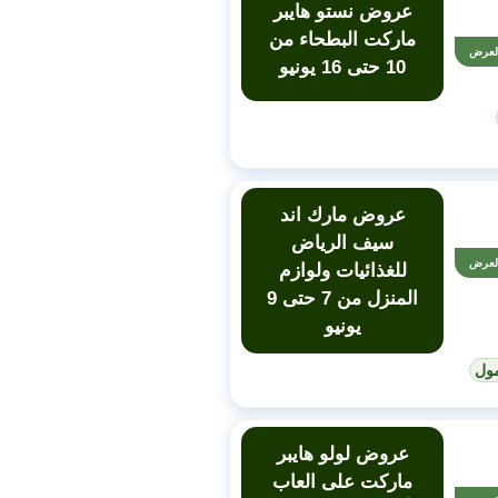
عروض نستو هايبر
ماركت البطحاء من
لعرض
10 حتى 16 يونيو
عروض مارك اند
سيف الرياض
لعرض
للغذائيات ولوازم
المنزل من 7 حتى 9
يونيو
ول
عروض لولو هايبر
ماركت على العاب