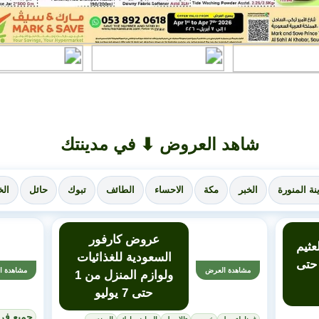
شاهد العروض ⬇ في مدينتك
نة المنورة
الخبر
مكة
الاحساء
الطائف
تبوك
حائل
الخ
عروض كارفور
ثيم
السعودية للغذائيات
أسبوعية من 1 حتى
مشاهدة العرض
مشاهدة ا
ولوازم المنزل من 1
حتى 7 يوليو
جميع فر