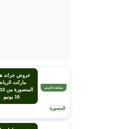
عروض جراند ها
ماركت الريا
مشاهدة العرض
16 يونيو
المنصورة