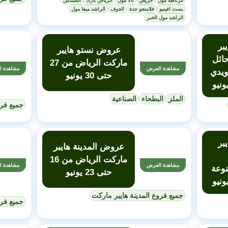
غرناطة مول
خريص
تالا مول
الرياض بارك
السندس
بست افينيو
فلامنجو جدة
الجوف
الراشد ميغا مول
الراشد مول الخبر
بر
عروض نستو هايبر
ائل
ماركت الرياض من 27
مشاهدة العرض
مشاهدة ا
ويدي
حتى 30 يونيو
الملز
البطحاء
الصناعية
جميع فرو
بر
عروض المدينة هايبر
ماركت الرياض من 16
مشاهدة العرض
مشاهدة ا
نوعة
حتى 23 يونيو
جميع فروع المدينة هايبر ماركت
جميع فرو