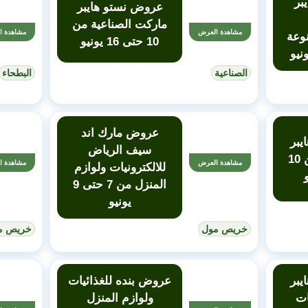
بر
عروض نستو هايبر
ماركت الصناعية من
مشاهدة العرض
مشاهدة ا
نوعة
10 حتى 16 يونيو
الصناعية
البطحاء
عروض مارك اند
يبر
سيف الرياض
ماركت الملز من 10
مشاهدة العرض
مشاهدة ا
للالكترونيات ولوازم
المنزل من 7 حتى 9
يونيو
خريص مول
خريص م
يبر
عروض بنده للغذائيات
ات
ولوازم المنزل