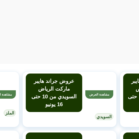
يبر
عروض جراند هايبر
ض
ماركت الرياض
مشاهدة العرض
مشاهدة ا
المنصورة من 10 حتى
السويدي من 10 حتى
16 يونيو
الملز
السويدي