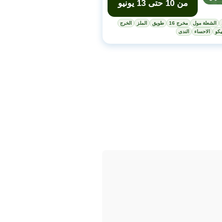
من 10 حتى 13 يونيو
الشعلة مول
مخرج 16
طويق
الملز
الخرج
كو
الاحساء
الندى