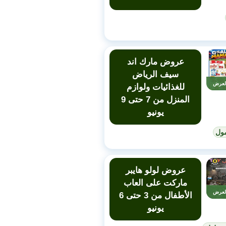
عروض مارك اند
سيف الرياض
لعرض
للغذائيات ولوازم
المنزل من 7 حتى 9
يونيو
ول
عروض لولو هايبر
ماركت على العاب
لعرض
الأطفال من 3 حتى 6
يونيو