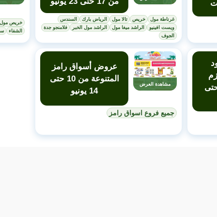
من 17 حتى 23 يونيو
ت
غرناطة مول
خريص
تالا مول
الرياض بارك
السندس
خريص مول
ويست افينيو
الراشد ميغا مول
الراشد مول الخبر
فلامنجو جدة
الشفاء
سي
الجوف
د
عروض أسواق رامز
زم
المتنوعة من 10 حتى
مشاهدة العرض
ل من 10 حتى
14 يونيو
جميع فروع اسواق رامز