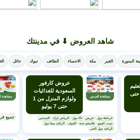
شاهد العروض ⬇ في مدينتك
نة المنورة
الخبر
مكة
الاحساء
الطائف
تبوك
حائل
الخ
عروض كارفور
ثيم
السعودية للغذائيات
أسبوعية من 1 حتى
مشاهدة العرض
مشاهدة ا
ولوازم المنزل من 1
حتى 7 يوليو
جميع فر
غرناطة مول
خريص
تالا مول
الرياض بارك
السندس
بست افينيو
فلامنجو جدة
الجوف
الراشد ميغا مول
الراشد مول الخبر