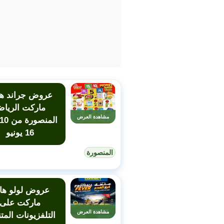
عروض جراند ها
ماركت الريا
مشاهدة العرض
16 يونيو
المنصورة
عروض لولو هاي
ماركت على
مشاهدة العرض
التلفزيونات المت