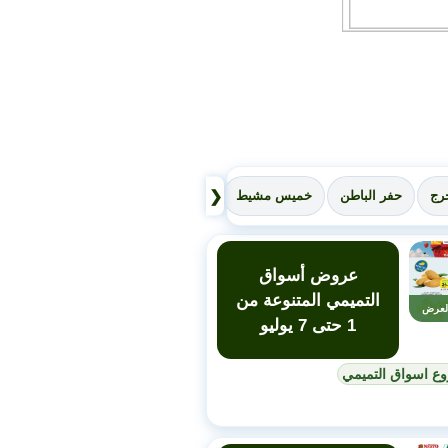
❮
رج
حفر الباطن
خميس مشيط
القصيم
نجران
عسير
سكاك
عروض أسواق
التميمي المتنوعة من
لعرض
1 حتى 7 يوليو
وع اسواق التميمي