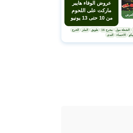
عروض الوفاء هايبر
ماركت على اللحوم
لعرض
من 10 حتى 13 يونيو
الشعلة مول
مخرج 16
طويق
الملز
الخرج
كو
الاحساء
الندى