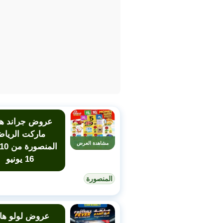
عروض جراند ها
ماركت الريا
مشاهدة العرض
16 يونيو
المنصورة
عروض لولو هاي