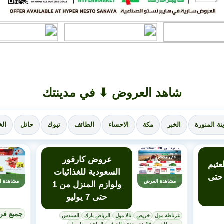
شاهد العروض ⬇ في مدينتك
نة المنورة
الخبر
مكة
الاحساء
الطائف
تبوك
حائل
الخ
عروض كارفور
ثيم
السعودية للغذائيات
أسبوعية من 1 حتى
مشاهدة العرض
مشاهدة ا
ولوازم المنزل من 1
حتى 7 يوليو
جميع فر
غرناطة مول
خريص
تالا مول
الرياض بارك
السندس