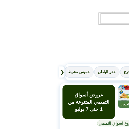
❮
رج
حفر الباطن
خميس مشيط
القصيم
نجران
عسير
سكاك
عروض أسواق
التميمي المتنوعة من
لعرض
1 حتى 7 يوليو
وع اسواق التميمي