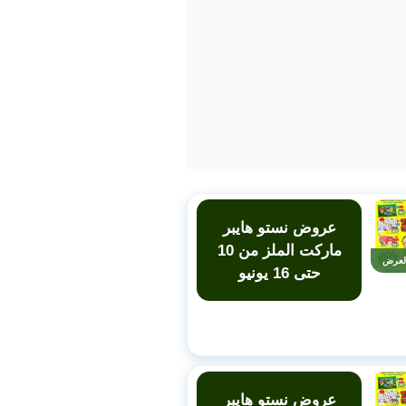
عروض نستو هايبر
ماركت الملز من 10
لعرض
حتى 16 يونيو
عروض نستو هايبر