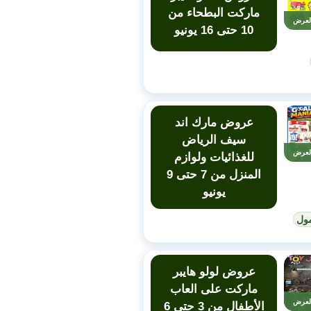
ماركت البطحاء من
لعرض
10 حتى 16 يونيو
عروض مارك اند
سيف الرياض
لعرض
للغذائيات ولوازم
المنزل من 7 حتى 9
يونيو
ول
عروض لولو هايبر
ماركت على العاب
لعرض
الأطفال من 3 حتى 6