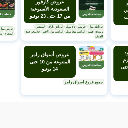
عروض كارفور
السعودية الأسبوعية
ي
مشاهدة العرض
مشاهدة ا
من 17 حتى 23 يونيو
ت
غرناطة مول
خريص
تالا مول
الرياض بارك
السندس
خريص مول
ويست افينيو
الراشد ميغا مول
الراشد مول الخبر
فلامنجو جدة
الشفاء
سي
الجوف
د
عروض أسواق رامز
زم
المتنوعة من 10 حتى
مشاهدة العرض
ل من 10 حتى
14 يونيو
جميع فروع اسواق رامز