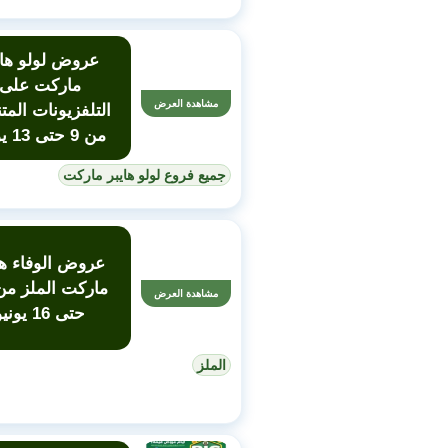
عروض لولو هاي
ماركت على
مشاهدة العرض
التلفزيونات المت
من 9 حتى 13 يونيو
جميع فروع لولو هايبر ماركت
عروض الوفاء ها
مشاهدة العرض
حتى 16 يونيو
الملز