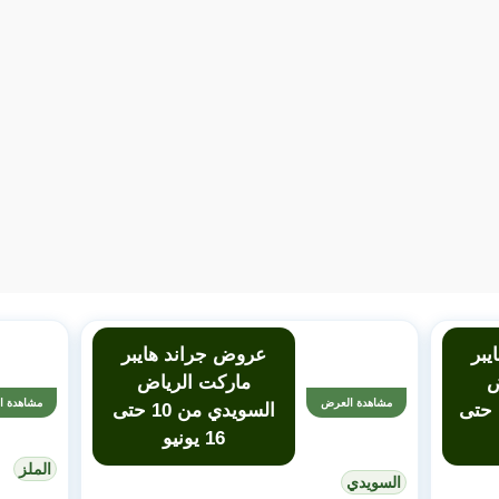
يبر
عروض جراند هايبر
ض
ماركت الرياض
مشاهدة العرض
مشاهدة ا
المنصورة من 10 حتى
السويدي من 10 حتى
16 يونيو
الملز
السويدي