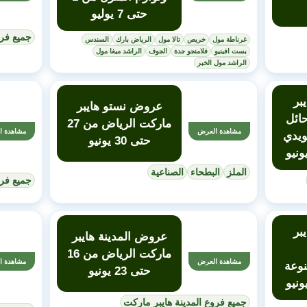
حتى 7 يوليو
جميع فر
غرناطة مول
خريص
تالا مول
الرياض بارك
السندس
بست افينيو
فلامنجو جدة
الجوف
الراشد ميغا مول
الراشد مول الخبر
بر
عروض نستو هايبر
ائل
ماركت الرياض من 27
مشاهدة العرض
مشاهدة ا
ويدي
حتى 30 يونيو
الملز
البطحاء
الصناعية
جميع فرو
بر
عروض المدينة هايبر
ماركت الرياض من 16
مشاهدة العرض
مشاهدة ا
نوعة
حتى 23 يونيو
جميع فروع المدينة هايبر ماركت