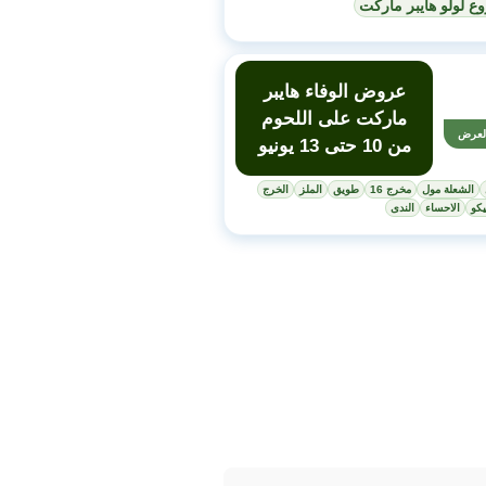
ع لولو هايبر ماركت
عروض الوفاء هايبر
ماركت على اللحوم
لعرض
من 10 حتى 13 يونيو
الشعلة مول
مخرج 16
طويق
الملز
الخرج
كو
الاحساء
الندى