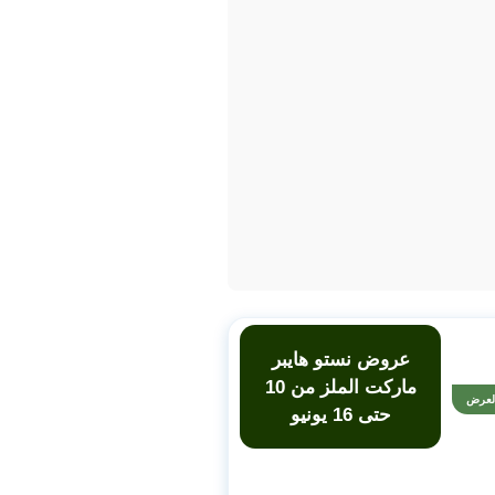
عروض نستو هايبر
ماركت الملز من 10
لعرض
حتى 16 يونيو