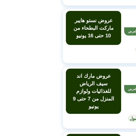
عروض نستو هايبر
ماركت البطحاء من
لعرض
10 حتى 16 يونيو
عروض مارك اند
سيف الرياض
لعرض
للغذائيات ولوازم
المنزل من 7 حتى 9
يونيو
ول