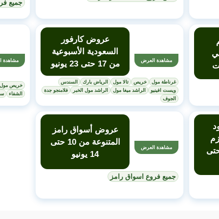
جميع فرو
عروض كارفور
السعودية الأسبوعية
ي
مشاهدة العرض
مشاهدة ا
من 17 حتى 23 يونيو
ت
غرناطة مول
خريص
تالا مول
الرياض بارك
السندس
خريص مول
ويست افينيو
الراشد ميغا مول
الراشد مول الخبر
فلامنجو جدة
الشفاء
سي
الجوف
د
عروض أسواق رامز
زم
المتنوعة من 10 حتى
مشاهدة العرض
ل من 10 حتى
14 يونيو
جميع فروع اسواق رامز