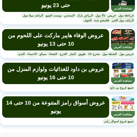
حتى 23 يونيو
مشاهدة العرض
غرناطة مول
خريص
تالا مول
الرياض بارك
السندس
ويست افينيو
الراشد ميغا مول
الراشد مول الخبر
فلامنجو جدة
الجوف
عروض الوفاء هايبر ماركت على اللحوم من
10 حتى 13 يونيو
مشاهدة العرض
خريص مول
الشعلة مول
مخرج 16
طويق
الملز
الخرج
الشفاء
سيكو
الاحساء
الندى
عروض بن داود للغذائيات ولوازم المنزل من
10 حتى 16 يونيو
مشاهدة العرض
جميع فروع بن داود
عروض أسواق رامز المتنوعة من 10 حتى 14
يونيو
مشاهدة العرض
جميع فروع اسواق رامز