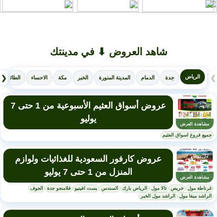
شاهد العروض ⬇ في مدينتك
الرياض
❮
❯
جدة
الدمام
المدينة المنورة
الخبر
مكة
الاحساء
الطائف
عروض أسواق العثيم الأسبوعية من 1 حتى 7
يوليو
مشاهدة العرض
جميع فروع اسواق العثيم
عروض كارفور السعودية للغذائيات ولوازم
المنزل من 1 حتى 7 يوليو
مشاهدة العرض
غرناطة مول
خريص
تالا مول
الرياض بارك
السندس
بست افينيو
فلامنجو جدة
الجوف
الراشد ميغا مول
الراشد مول الخبر