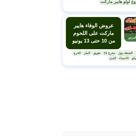
ع لولو هايبر ماركت
عروض الوفاء هايبر
ماركت على اللحوم
لعرض
من 10 حتى 13 يونيو
الشعلة مول
مخرج 16
طويق
الملز
الخرج
كو
الاحساء
الندى