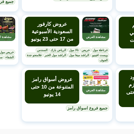
جميع فرو
عروض كارفور
السعودية الأسبوعية
ي
مشاهدة العرض
مشاهدة ا
من 17 حتى 23 يونيو
ت
غرناطة مول
خريص
تالا مول
الرياض بارك
السندس
خريص مول
ويست افينيو
الراشد ميغا مول
الراشد مول الخبر
فلامنجو جدة
الشفاء
سي
الجوف
د
عروض أسواق رامز
زم
المتنوعة من 10 حتى
مشاهدة العرض
ل من 10 حتى
14 يونيو
جميع فروع اسواق رامز