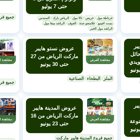
حتى 7 يوليو
جميع فر
غرناطة مول
خريص
تالا مول
الرياض بارك
السندس
بست افينيو
فلامنجو جدة
الجوف
الراشد ميغا مول
الراشد مول الخبر
بر
عروض نستو هايبر
ائل
ماركت الرياض من 27
مشاهدة العرض
مشاهدة ا
ويدي
حتى 30 يونيو
الملز
البطحاء
الصناعية
جميع فرو
بر
عروض المدينة هايبر
ماركت الرياض من 16
مشاهدة العرض
مشاهدة ا
نوعة
حتى 23 يونيو
جميع فروع المدينة هايبر ماركت