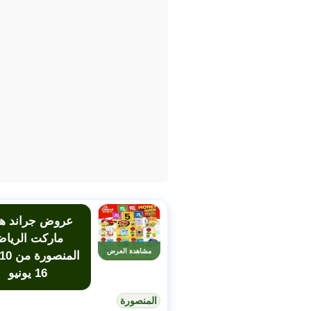
عروض جراند ها
ماركت الريا
مشاهدة العرض
16 يونيو
المنصورة