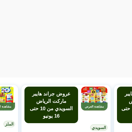
يبر
عروض جراند هايبر
ض
ماركت الرياض
مشاهدة العرض
مشاهدة ا
المنصورة من 10 حتى
السويدي من 10 حتى
16 يونيو
الملز
السويدي