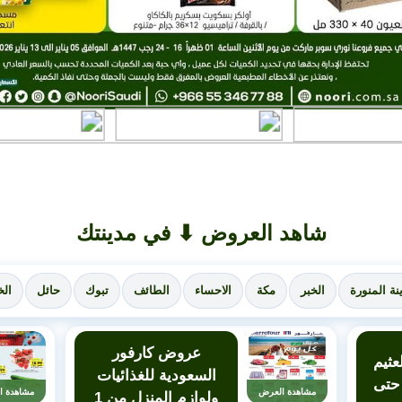
شاهد العروض ⬇ في مدينتك
نة المنورة
الخبر
مكة
الاحساء
الطائف
تبوك
حائل
الخ
عروض كارفور
ثيم
السعودية للغذائيات
أسبوعية من 1 حتى
مشاهدة العرض
مشاهدة ا
ولوازم المنزل من 1