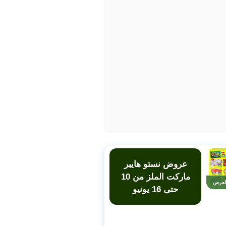
عروض نستو هايبر
ماركت الملز من 10
لعرض
حتى 16 يونيو