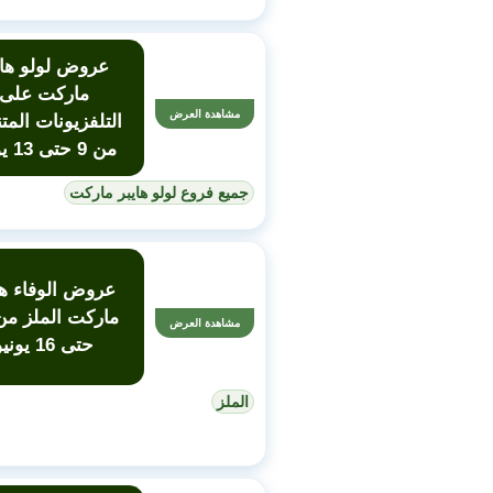
عروض لولو هاي
ماركت على
مشاهدة العرض
التلفزيونات المت
من 9 حتى 13 يونيو
جميع فروع لولو هايبر ماركت
عروض الوفاء ها
مشاهدة العرض
حتى 16 يونيو
الملز