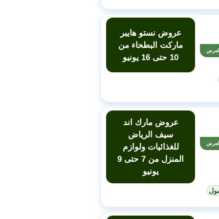
عروض نستو هايبر
ماركت البطحاء من
لعرض
10 حتى 16 يونيو
عروض مارك اند
سيف الرياض
لعرض
للغذائيات ولوازم
المنزل من 7 حتى 9
يونيو
ول