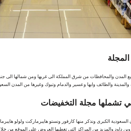
المجلة
المدن والمحافظات من شرق المملكة الى غربها ومن شمالها الى جنوبها
لمدينة والطائف وابها وعسير والدمام وتبوك وغيرها من المدن السعود
تي تشملها مجلة التخفيضات
 السعودية الكبرى ونذكر منها كارفور ونستو هايبرماركت ولولو هايبر
ة وبن داود والمزيد من المراكز التي تغطيها العروض على الموقع من خل