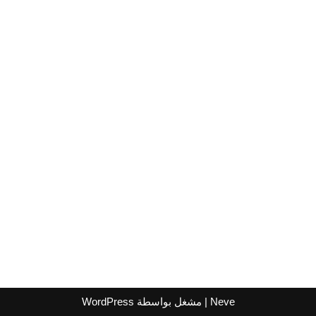
Neve
| مشغل بواسطة
WordPress
اشترك لتصلك عروض مراكز التسوق
واتساب