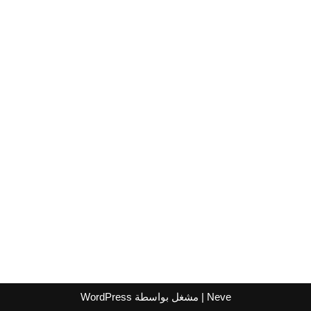
Neve
| مشغل بواسطة
WordPress
اشترك لتصلك عروض مراكز التسوق
واتساب