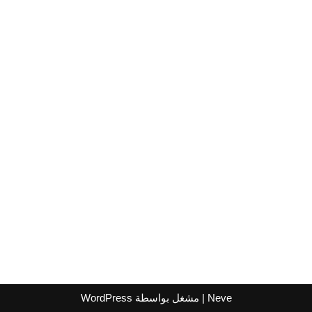
Neve
| مشغل بواسطة
WordPress
اشترك لتصلك عروض مراكز التسوق
واتساب