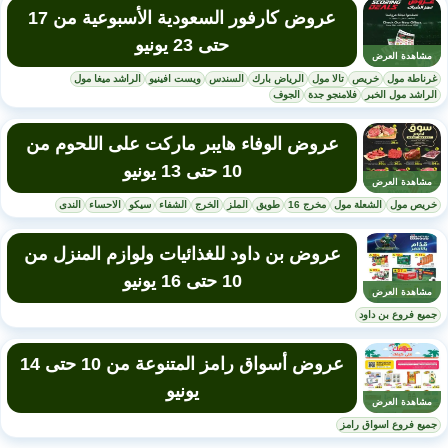
عروض كارفور السعودية الأسبوعية من 17
حتى 23 يونيو
مشاهدة العرض
غرناطة مول
خريص
تالا مول
الرياض بارك
السندس
ويست افينيو
الراشد ميغا مول
الراشد مول الخبر
فلامنجو جدة
الجوف
عروض الوفاء هايبر ماركت على اللحوم من
10 حتى 13 يونيو
مشاهدة العرض
خريص مول
الشعلة مول
مخرج 16
طويق
الملز
الخرج
الشفاء
سيكو
الاحساء
الندى
عروض بن داود للغذائيات ولوازم المنزل من
10 حتى 16 يونيو
مشاهدة العرض
جميع فروع بن داود
عروض أسواق رامز المتنوعة من 10 حتى 14
يونيو
مشاهدة العرض
جميع فروع اسواق رامز