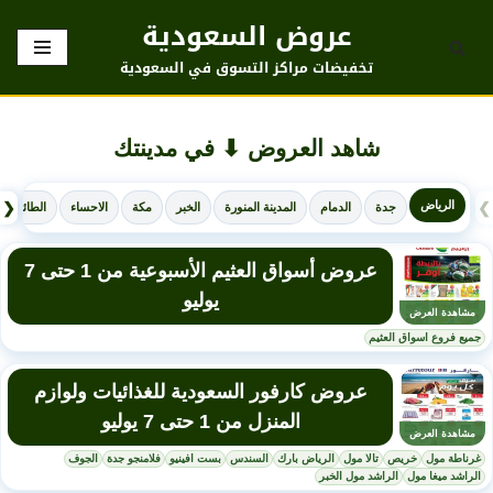
عروض السعودية
تخطى
تخفيضات مراكز التسوق في السعودية
إلى
المحتوى
شاهد العروض ⬇ في مدينتك
الرياض
❮
❯
جدة
الدمام
المدينة المنورة
الخبر
مكة
الاحساء
الطائف
عروض أسواق العثيم الأسبوعية من 1 حتى 7
يوليو
مشاهدة العرض
جميع فروع اسواق العثيم
عروض كارفور السعودية للغذائيات ولوازم
المنزل من 1 حتى 7 يوليو
مشاهدة العرض
غرناطة مول
خريص
تالا مول
الرياض بارك
السندس
بست افينيو
فلامنجو جدة
الجوف
الراشد ميغا مول
الراشد مول الخبر